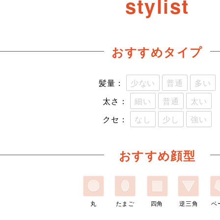
stylist
おすすめタイプ
髪量：
少ない
普通
多い
太さ：
細い
普通
太い
クセ：
なし
少し
強い
おすすめ顔型
丸
たまご
四角
逆三角
ベ