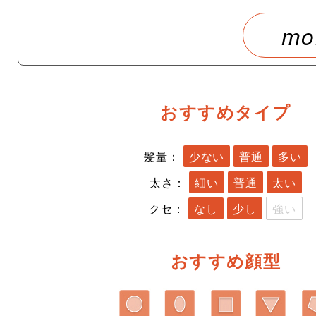
mo
おすすめタイプ
髪量：
少ない
普通
多い
太さ：
細い
普通
太い
クセ：
なし
少し
強い
おすすめ顔型