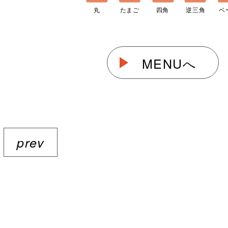
丸
たまご
四角
逆三角
ベ
MENUへ
prev