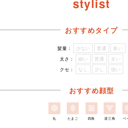
stylist
おすすめタイプ
髪量：
少ない
普通
多い
太さ：
細い
普通
太い
クセ：
なし
少し
強い
おすすめ顔型
丸
たまご
四角
逆三角
ベ