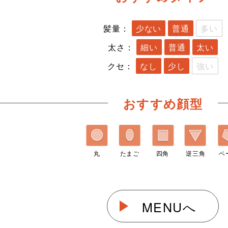
髪量：
少ない
普通
多い
太さ：
細い
普通
太い
クセ：
なし
少し
強い
おすすめ顔型
丸
たまご
四角
逆三角
ベ
MENUへ