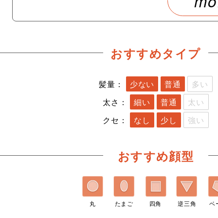
mo
おすすめタイプ
髪量：
少ない
普通
多い
太さ：
細い
普通
太い
クセ：
なし
少し
強い
おすすめ顔型
丸
たまご
四角
逆三角
ベ