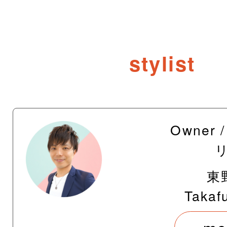
stylist
Owner
東
Takaf