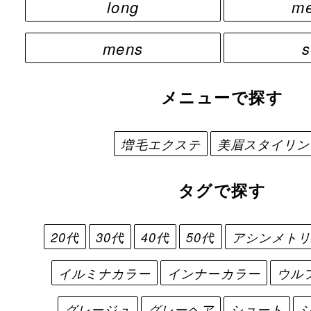
long
m
mens
s
メニューで探す
増毛エクステ
美眉スタイリン
タグで探す
20代
30代
40代
50代
アシンメト
イルミナカラー
インナーカラー
ウル
グレージュ
グレーヘア
ショート