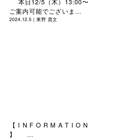
本日12/5（木）13:00〜
ご案内可能でございま…
2024.12.5 |
東野 貴文
【 I N F O R M A T I O N
】 …