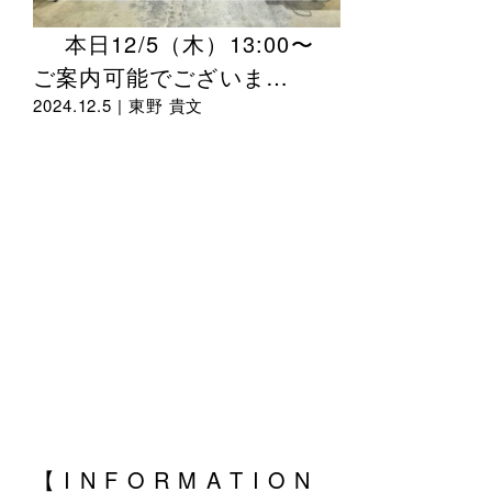
本日12/5（木）13:00〜
ご案内可能でございま…
2024.12.5 |
東野 貴文
【 I N F O R M A T I O N