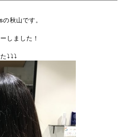
s
の秋山です。
ラーしました！
⤵︎⤵︎