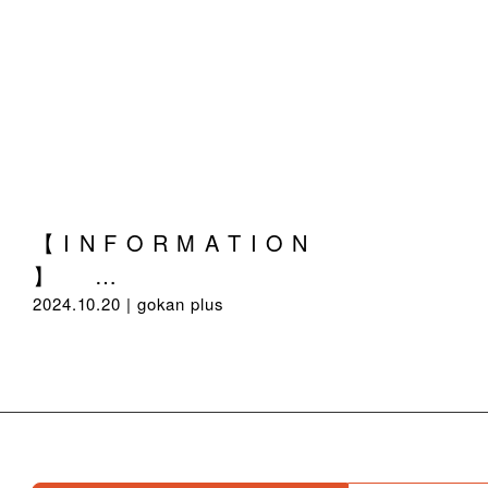
【 I N F O R M A T I O N
】 …
2024.10.20 |
gokan plus